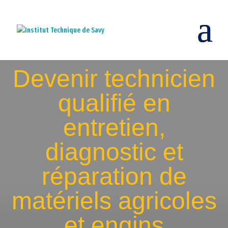
Devenir technicien
qualifié en
entretien,
diagnostic et
réparation de
matériels agricoles
et engins