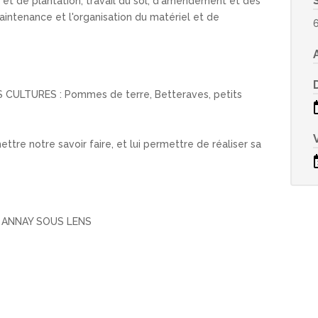
 et de plantation, travail du sol, d'amendement et des
maintenance et l'organisation du matériel et de
S CULTURES : Pommes de terre, Betteraves, petits
ttre notre savoir faire, et lui permettre de réaliser sa
80 ANNAY SOUS LENS