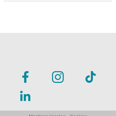



